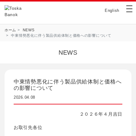
メ
tog
イ
English
ン
コ
ン
パ
ホーム
NEWS
テ
中東情勢悪化に伴う製品供給体制と価格への影響について
ン
ン
く
ツ
NEWS
ず
に
移
動
中東情勢悪化に伴う製品供給体制と価格へ
の影響について
2026.04.08
２０２６年４月吉日
お取引先各位