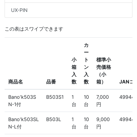
UX-PIN
この表はスワイプできます
カ
ー
小
ト
標準小
箱
ン
売価格
入
入
（小
商品名
品番
数
数
箱）
JANコ
Bano'k503S
B503S1
1
10
7,000
49944
N-1付
台
台
円
Bano'k503SL
B503L
1
10
9,000
499441
N-L付
台
台
円