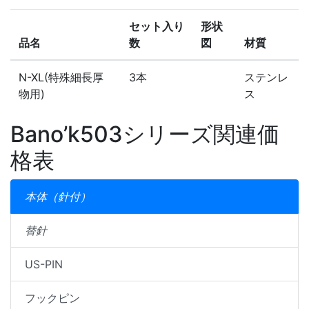
セット入り
形状
品名
数
図
材質
N-XL(特殊細長厚
3本
ステンレ
物用)
ス
Bano’k503シリーズ関連価
格表
本体（針付）
替針
US-PIN
フックピン