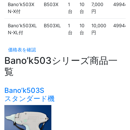
Bano'k503X
B503X
1
10
7,000
49944
N-X付
台
台
円
Bano'k503XL
B503XL
1
10
10,000
49944
N-XL付
台
台
円
価格表を確認
Bano’k503シリーズ商品一
覧
Bano’k503S
スタンダード機