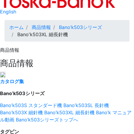
English
パ
ホーム
商品情報
Bano’k503シリーズ
ン
Bano'k503XL 細長針機
く
商品情報
ず
商品情報
カタログ集
Bano’k503シリーズ
Bano’k503S スタンダード機
Bano’k503SL 長針機
Bano’k503X 細針機
Bano’k503XL 細長針機
Bano’k マニュア
ル動画
Bano’k503シリーズトップへ
タグピン