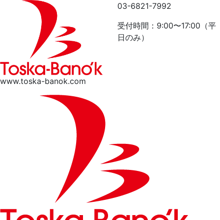
メ
03-6821-7992
イ
受付時間：9:00〜17:00
（平
ン
日のみ）
コ
ン
テ
ン
www.toska-banok.com
ツ
に
移
動