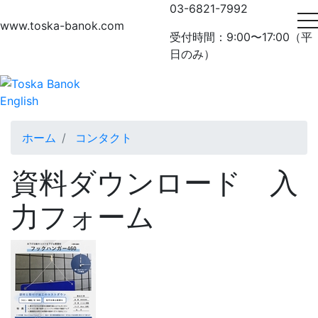
メ
03-6821-7992
t
イ
www.toska-banok.com
受付時間：9:00〜17:00
（平
ン
日のみ）
コ
ン
テ
English
ン
パ
ツ
ホーム
コンタクト
に
ン
移
資料ダウンロード 入
動
く
力フォーム
ず