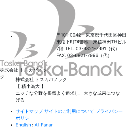
〒101-0042 東京都千代田区神田
東松下町14番地 東信神田THビル
7階
TEL. 03-6821-7991（代）
FAX. 03-6821-7996（代）
株式会社 トスカバノッ
ク
株式会社 トスカバノック
【 積小為大 】
ニッチな分野を根気よく追求し、大きな成果につな
げる
サイトマップ
サイトのご利用について
プライバシー
ポリシー
English
:
Al-Fanar